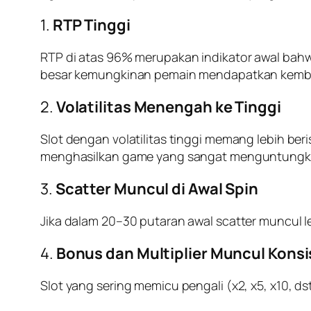
1.
RTP Tinggi
RTP di atas 96% merupakan indikator awal bah
besar kemungkinan pemain mendapatkan kembal
2.
Volatilitas Menengah ke Tinggi
Slot dengan volatilitas tinggi memang lebih beris
menghasilkan game yang sangat menguntungk
3.
Scatter Muncul di Awal Spin
Jika dalam 20–30 putaran awal scatter muncul l
4.
Bonus dan Multiplier Muncul Konsi
Slot yang sering memicu pengali (x2, x5, x10, 