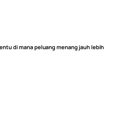
entu di mana peluang menang jauh lebih