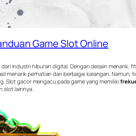
Panduan Game Slot Online
 dari industri hiburan digital. Dengan desain menarik, 
il menarik perhatian dari berbagai kalangan. Namun, t
g. Slot gacor mengacu pada game yang memiliki
freku
 slot lainnya.