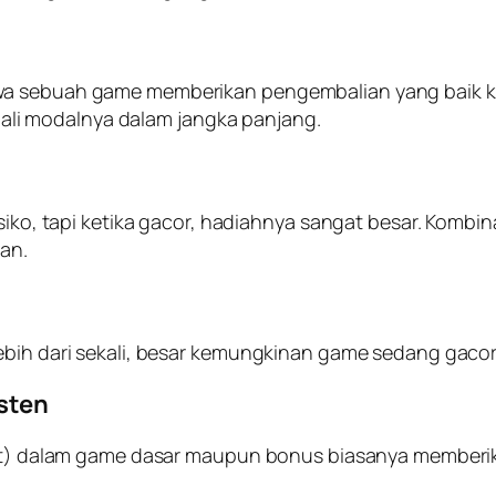
wa sebuah game memberikan pengembalian yang baik k
i modalnya dalam jangka panjang.
iko, tapi ketika gacor, hadiahnya sangat besar. Kombinasi
an.
ebih dari sekali, besar kemungkinan game sedang gacor
sten
dst) dalam game dasar maupun bonus biasanya memberika