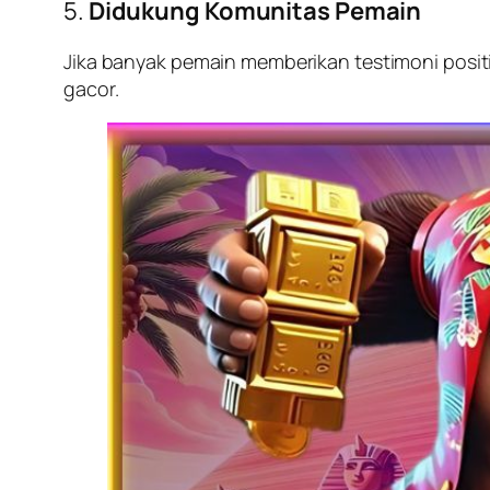
5.
Didukung Komunitas Pemain
Jika banyak pemain memberikan testimoni posi
gacor.