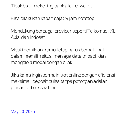
Tidak butuh rekening bank atau e-wallet
Bisa dilakukan kapan saja 24 jam nonstop
Mendukung berbagai provider seperti Telkomsel, XL,
Axis, dan Indosat
Meski demikian, kamu tetap harus berhati-hati
dalam memilih situs, menjaga data pribadi, dan
mengelola modal dengan bijak.
Jika kamu ingin bermain slot online dengan efisiensi
maksimal, deposit pulsa tanpa potongan adalah
pilihan terbaik saat ini.
May 20, 2025