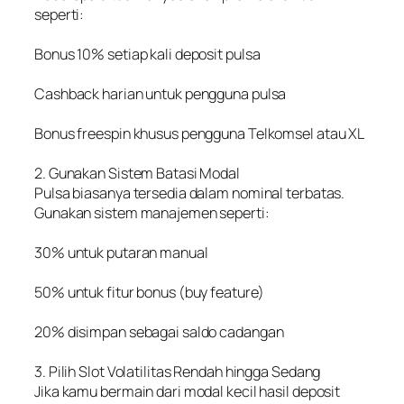
seperti:
Bonus 10% setiap kali deposit pulsa
Cashback harian untuk pengguna pulsa
Bonus freespin khusus pengguna Telkomsel atau XL
2. Gunakan Sistem Batasi Modal
Pulsa biasanya tersedia dalam nominal terbatas.
Gunakan sistem manajemen seperti:
30% untuk putaran manual
50% untuk fitur bonus (buy feature)
20% disimpan sebagai saldo cadangan
3. Pilih Slot Volatilitas Rendah hingga Sedang
Jika kamu bermain dari modal kecil hasil deposit