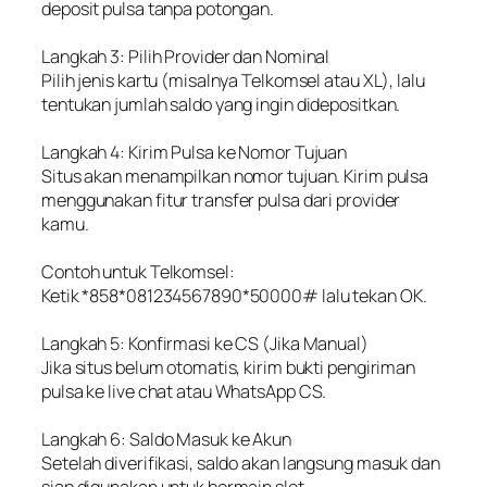
deposit pulsa tanpa potongan.
Langkah 3: Pilih Provider dan Nominal
Pilih jenis kartu (misalnya Telkomsel atau XL), lalu
tentukan jumlah saldo yang ingin didepositkan.
Langkah 4: Kirim Pulsa ke Nomor Tujuan
Situs akan menampilkan nomor tujuan. Kirim pulsa
menggunakan fitur transfer pulsa dari provider
kamu.
Contoh untuk Telkomsel:
Ketik *858*081234567890*50000# lalu tekan OK.
Langkah 5: Konfirmasi ke CS (Jika Manual)
Jika situs belum otomatis, kirim bukti pengiriman
pulsa ke live chat atau WhatsApp CS.
Langkah 6: Saldo Masuk ke Akun
Setelah diverifikasi, saldo akan langsung masuk dan