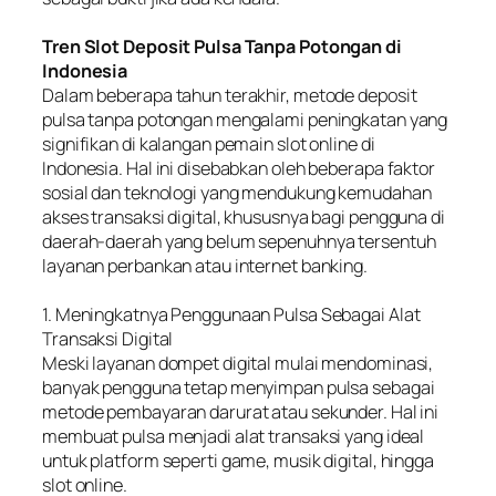
Tren Slot Deposit Pulsa Tanpa Potongan di
Indonesia
Dalam beberapa tahun terakhir, metode deposit
pulsa tanpa potongan mengalami peningkatan yang
signifikan di kalangan pemain slot online di
Indonesia. Hal ini disebabkan oleh beberapa faktor
sosial dan teknologi yang mendukung kemudahan
akses transaksi digital, khususnya bagi pengguna di
daerah-daerah yang belum sepenuhnya tersentuh
layanan perbankan atau internet banking.
1. Meningkatnya Penggunaan Pulsa Sebagai Alat
Transaksi Digital
Meski layanan dompet digital mulai mendominasi,
banyak pengguna tetap menyimpan pulsa sebagai
metode pembayaran darurat atau sekunder. Hal ini
membuat pulsa menjadi alat transaksi yang ideal
untuk platform seperti game, musik digital, hingga
slot online.