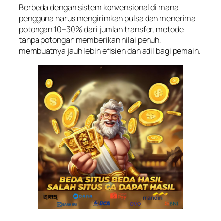
Berbeda dengan sistem konvensional di mana
pengguna harus mengirimkan pulsa dan menerima
potongan 10–30% dari jumlah transfer, metode
tanpa potongan memberikan nilai penuh,
membuatnya jauh lebih efisien dan adil bagi pemain.