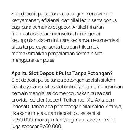
Slot deposit pulsa tanpa potongan menawarkan
kenyamanan, efisiensi, dan nilai lebih serta bonus
bagi para pemain slot gacor. Artikel ini akan
membahas secara menyeluruh mengenai
keunggulan sistem ini, cara kerjanya, rekomendasi
situs terpercaya, serta tips dan trik untuk
memaksimalkan pengalaman bermain slot
menggunakan pulsa.
Apa Itu Slot Deposit Pulsa Tanpa Potongan?
Slot deposit pulsa tanpa potongan adalah sistem
pembayaran di situs slot online yang memungkinkan
pemain mengisi saldo menggunakan pulsa dari
provider seluler (seperti Telkomsel, XL, Axis, dan
Indosat), tanpa ada pemotongan nilai saldo. Artinya,
jika kamu melakukan deposit pulsa senilai
Rp50.000, maka jumlah yang masuk ke akun slot
juga sebesar Rp50.000.