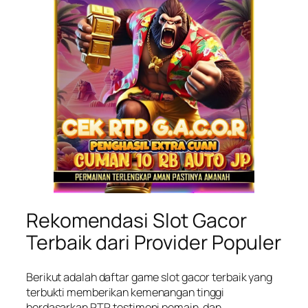
Rekomendasi Slot Gacor
Terbaik dari Provider Populer
Berikut adalah daftar game slot gacor terbaik yang
terbukti memberikan kemenangan tinggi
berdasarkan RTP, testimoni pemain, dan