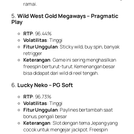
ramai.
5.
Wild West Gold Megaways – Pragmatic
Play
RTP
: 96.44%
Volatilitas
: Tinggi
Fitur Unggulan
: Sticky wild, buy spin, banyak
retrigger
Keterangan
: Game ini sering menghasilkan
freespin berturut-turut. Kemenangan besar
bisa didapat dari wild di reel tengah.
6.
Lucky Neko – PG Soft
RTP
: 96.73%
Volatilitas
: Tinggi
Fitur Unggulan
: Paylines bertambah saat
bonus, pengali besar
Keterangan
: Slot dengan tema Jepang yang
cocok untuk mengejar jackpot. Freespin