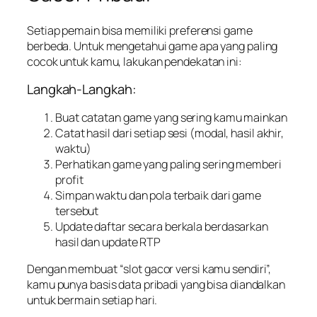
Setiap pemain bisa memiliki preferensi game
berbeda. Untuk mengetahui game apa yang paling
cocok untuk kamu, lakukan pendekatan ini:
Langkah-Langkah:
Buat catatan game yang sering kamu mainkan
Catat hasil dari setiap sesi (modal, hasil akhir,
waktu)
Perhatikan game yang paling sering memberi
profit
Simpan waktu dan pola terbaik dari game
tersebut
Update daftar secara berkala berdasarkan
hasil dan update RTP
Dengan membuat “slot gacor versi kamu sendiri”,
kamu punya basis data pribadi yang bisa diandalkan
untuk bermain setiap hari.