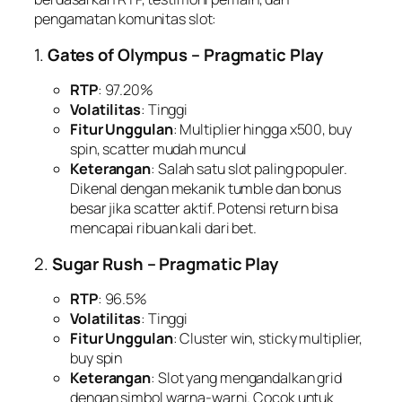
pengamatan komunitas slot:
1.
Gates of Olympus – Pragmatic Play
RTP
: 97.20%
Volatilitas
: Tinggi
Fitur Unggulan
: Multiplier hingga x500, buy
spin, scatter mudah muncul
Keterangan
: Salah satu slot paling populer.
Dikenal dengan mekanik tumble dan bonus
besar jika scatter aktif. Potensi return bisa
mencapai ribuan kali dari bet.
2.
Sugar Rush – Pragmatic Play
RTP
: 96.5%
Volatilitas
: Tinggi
Fitur Unggulan
: Cluster win, sticky multiplier,
buy spin
Keterangan
: Slot yang mengandalkan grid
dengan simbol warna-warni. Cocok untuk