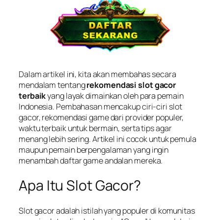
Dalam artikel ini, kita akan membahas secara
mendalam tentang
rekomendasi slot gacor
terbaik
yang layak dimainkan oleh para pemain
Indonesia. Pembahasan mencakup ciri-ciri slot
gacor, rekomendasi game dari provider populer,
waktu terbaik untuk bermain, serta tips agar
menang lebih sering. Artikel ini cocok untuk pemula
maupun pemain berpengalaman yang ingin
menambah daftar game andalan mereka.
Apa Itu Slot Gacor?
Slot gacor adalah istilah yang populer di komunitas