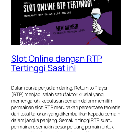
Slot Online dengan RTP
Tertinggi Saat ini
Dalam dunia perjudian daring, Return to Player
(RTP) menjadi salah satu faktor krusial yang
memengaruhi keputusan pemain dalam memilih
permainan slot. RTP merupakan persentase teoretis
dari total taruhan yang dikembalikan kepada pemain
dalam jangka panjang. Semakin tinggi RTP suatu
permainan, semakin besar peluang pemain untuk