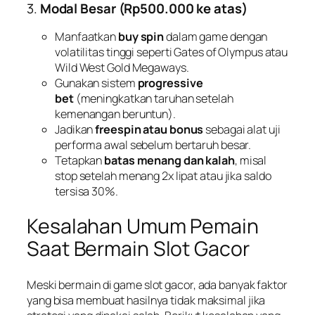
3.
Modal Besar (Rp500.000 ke atas)
Manfaatkan
buy spin
dalam game dengan
volatilitas tinggi seperti Gates of Olympus atau
Wild West Gold Megaways.
Gunakan sistem
progressive
bet
(meningkatkan taruhan setelah
kemenangan beruntun).
Jadikan
freespin atau bonus
sebagai alat uji
performa awal sebelum bertaruh besar.
Tetapkan
batas menang dan kalah
, misal
stop setelah menang 2x lipat atau jika saldo
tersisa 30%.
Kesalahan Umum Pemain
Saat Bermain Slot Gacor
Meski bermain di game slot gacor, ada banyak faktor
yang bisa membuat hasilnya tidak maksimal jika