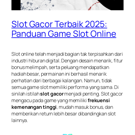
Slot Gacor Terbaik 2025:
Panduan Game Slot Online
Slot online telah menjadi bagian tak terpisahkan dari
industri hiburan digital. Dengan desain menarik, fitur
bonus melimpah, serta peluang mendapatkan
hadiah besar, permainan ini berhasil menarik
perhatian dari berbagai kalangan. Namun, tidak
semua game slot memiliki performa yang sama. Di
sinilah istilah
slot gacor
menjadi penting. Slot gacor
mengacu pada game yang memiliki
frekuensi
kemenangan tinggi
, mudah masuk bonus, dan
memberikan return lebih besar dibandingkan slot
lainnya.