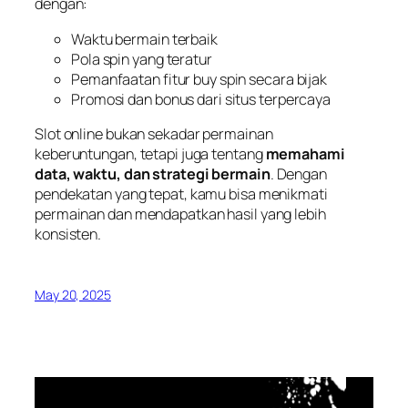
dengan:
Waktu bermain terbaik
Pola spin yang teratur
Pemanfaatan fitur buy spin secara bijak
Promosi dan bonus dari situs terpercaya
Slot online bukan sekadar permainan
keberuntungan, tetapi juga tentang
memahami
data, waktu, dan strategi bermain
. Dengan
pendekatan yang tepat, kamu bisa menikmati
permainan dan mendapatkan hasil yang lebih
konsisten.
May 20, 2025