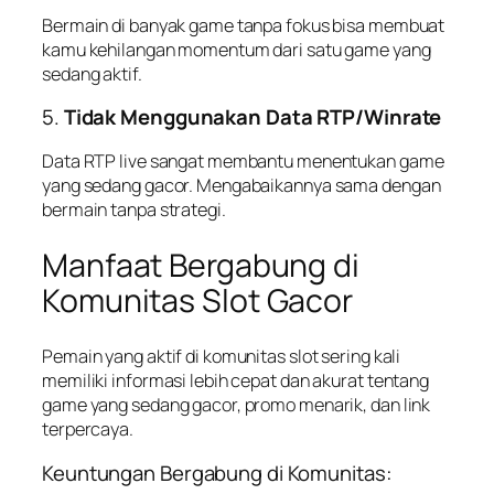
Bermain di banyak game tanpa fokus bisa membuat
kamu kehilangan momentum dari satu game yang
sedang aktif.
5.
Tidak Menggunakan Data RTP/Winrate
Data RTP live sangat membantu menentukan game
yang sedang gacor. Mengabaikannya sama dengan
bermain tanpa strategi.
Manfaat Bergabung di
Komunitas
Slot Gacor
Pemain yang aktif di komunitas slot sering kali
memiliki informasi lebih cepat dan akurat tentang
game yang sedang gacor, promo menarik, dan link
terpercaya.
Keuntungan Bergabung di Komunitas: